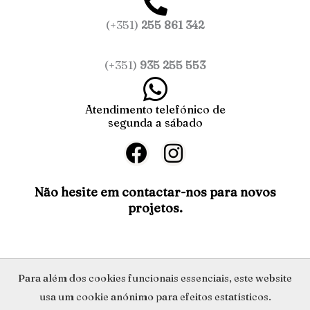
(+351)
255 861 342
(+351)
935 255 553
Atendimento telefónico de
segunda a sábado
F
I
a
n
c
s
Não hesite em contactar-nos para novos
projetos.
e
t
b
a
o
g
o
r
Política de Privacidade
Para além dos cookies funcionais essenciais, este website
k
a
usa um cookie anónimo para efeitos estatísticos.