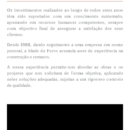
Os investimentos realizados ao longo de todos estes anos
têm sido suportados com um crescimento sustentado,
apostando em recursos humanos competentes, sempre
com objectivo final de assegurar a satisfação dos seus
clientes.
Desde 1988, dando seguimento a uma empresa em nome
pessoal, a Idade do Ferro acumula anos de experiência na
construção e restauro.
A nossa experiência permite-nos abordar as obras e os
projetos que nos solicitam de forma objetiva, aplicando
neles soluções adequadas, sujeitas a um rigoroso controlo
de qualidade.